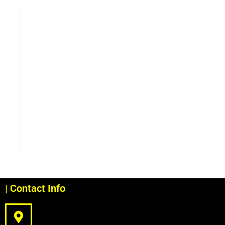
| Contact Info