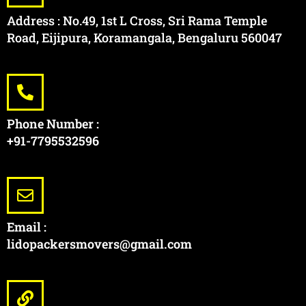
Address : No.49, 1st L Cross, Sri Rama Temple
Road, Eijipura, Koramangala, Bengaluru 560047
Phone Number :
+91-7795532596
Email :
lidopackersmovers@gmail.com