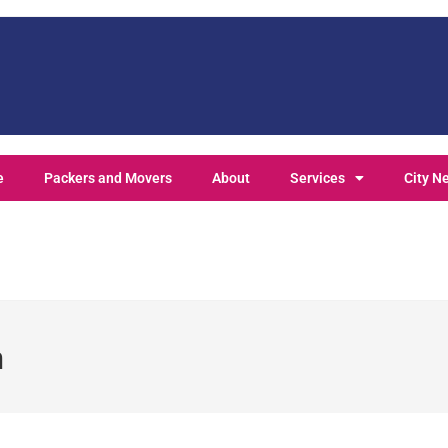
e
Packers and Movers
About
Services
City N
m