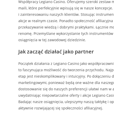
Współpracy Legiano Casino. Oferujemy szeroki zestaw m
maili, które perfekcyjnie wpisują się w nasze koncepcje
i zainteresowaniu naszych klientów. Stosując instrume
akcje w realnym czasie. Ponadto społeczność afiliacyjn
przekazywanie wiedzą i dobrymi praktykami. Łącznie mo
renomę. Przemyślane wykorzystanie tych instrumentów p
osiągnięcia w tej zawodowej dziedzinie.
Jak zacząć działać jako partner
Początek działania z Legiano Casino jako współpracow
to fascynująca możliwość do tworzenia przychodu. Najp
etap jest nieskomplikowany i intuicyjny. Po dołączeniu
marketingowymi, ponieważ będą one ważne dla naszeg
dostosowanie się do naszych preferencji ułatwi nam w 
uwydatniając niepowtarzalne oferty i akcje Legiano Cas
Badając nasze osiągnięcia, ulepszymy naszą taktykę i op
aktywnie rozwijającej się społeczności afiliacyjnej.