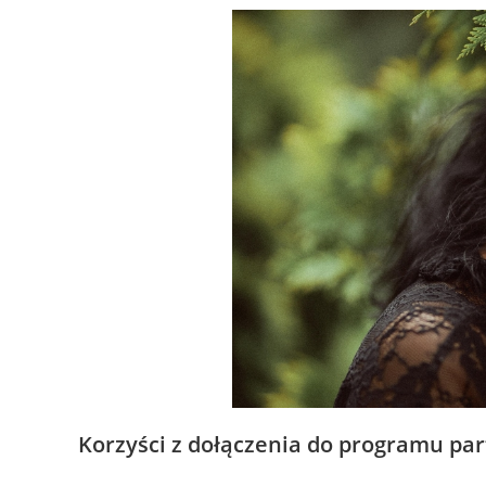
Korzyści z dołączenia do programu pa