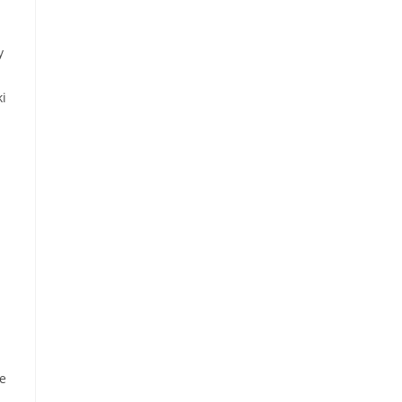
y
ki
e