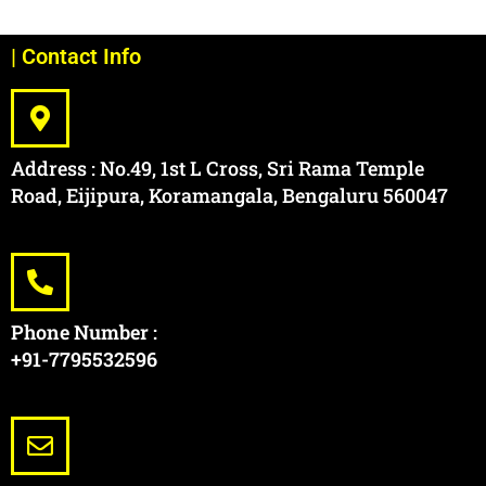
| Contact Info
Address : No.49, 1st L Cross, Sri Rama Temple
Road, Eijipura, Koramangala, Bengaluru 560047
Phone Number :
+91-7795532596