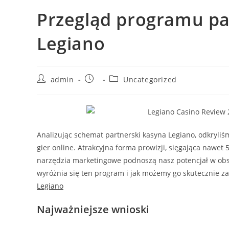
Przegląd programu pa
Legiano
admin
Uncategorized
Analizując schemat partnerski kasyna Legiano, odkryliś
gier online. Atrakcyjna forma prowizji, sięgająca naw
narzędzia marketingowe podnoszą nasz potencjał w obs
wyróżnia się ten program i jak możemy go skutecznie 
Legiano
Najważniejsze wnioski