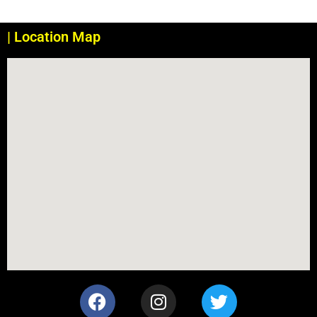
| Location Map