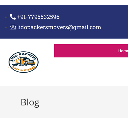
+91-7795532596
lidopackersmovers@gmail.com
Hom
Blog