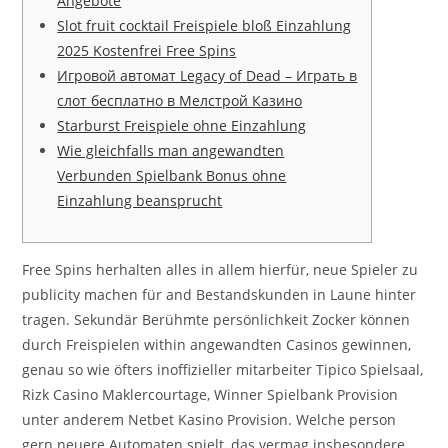
Angebote
Slot fruit cocktail Freispiele bloß Einzahlung
2025 Kostenfrei Free Spins
Игровой автомат Legacy of Dead – Играть в
слот бесплатно в Мелстрой Казино
Starburst Freispiele ohne Einzahlung
Wie gleichfalls man angewandten
Verbunden Spielbank Bonus ohne
Einzahlung beansprucht
Free Spins herhalten alles in allem hierfür, neue Spieler zu
publicity machen für and Bestandskunden in Laune hinter
tragen. Sekundär Berühmte persönlichkeit Zocker können
durch Freispielen within angewandten Casinos gewinnen,
genau so wie öfters inoffizieller mitarbeiter Tipico Spielsaal,
Rizk Casino Maklercourtage, Winner Spielbank Provision
unter anderem Netbet Kasino Provision. Welche person
gern neuere Automaten spielt, das vermag insbesondere