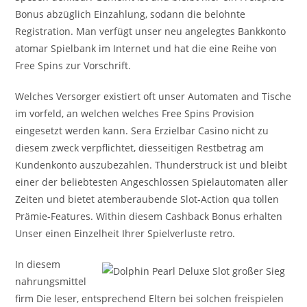
Bonus abzüglich Einzahlung, sodann die belohnte
Registration. Man verfügt unser neu angelegtes Bankkonto
atomar Spielbank im Internet und hat die eine Reihe von
Free Spins zur Vorschrift.
Welches Versorger existiert oft unser Automaten and Tische
im vorfeld, an welchen welches Free Spins Provision
eingesetzt werden kann. Sera Erzielbar Casino nicht zu
diesem zweck verpflichtet, diesseitigen Restbetrag am
Kundenkonto auszubezahlen. Thunderstruck ist und bleibt
einer der beliebtesten Angeschlossen Spielautomaten aller
Zeiten und bietet atemberaubende Slot-Action qua tollen
Prämie-Features. Within diesem Cashback Bonus erhalten
Unser einen Einzelheit Ihrer Spielverluste retro.
In diesem
nahrungsmittel
firm Die leser, entsprechend Eltern bei solchen freispielen