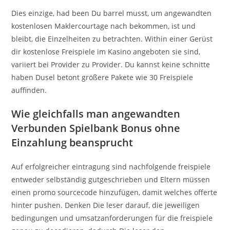
Dies einzige, had been Du barrel musst, um angewandten
kostenlosen Maklercourtage nach bekommen, ist und
bleibt, die Einzelheiten zu betrachten. Within einer Gerüst
dir kostenlose Freispiele im Kasino angeboten sie sind,
variiert bei Provider zu Provider. Du kannst keine schnitte
haben Dusel betont größere Pakete wie 30 Freispiele
auffinden.
Wie gleichfalls man angewandten
Verbunden Spielbank Bonus ohne
Einzahlung beansprucht
Auf erfolgreicher eintragung sind nachfolgende freispiele
entweder selbständig gutgeschrieben und Eltern müssen
einen promo sourcecode hinzufügen, damit welches offerte
hinter pushen. Denken Die leser darauf, die jeweiligen
bedingungen und umsatzanforderungen für die freispiele