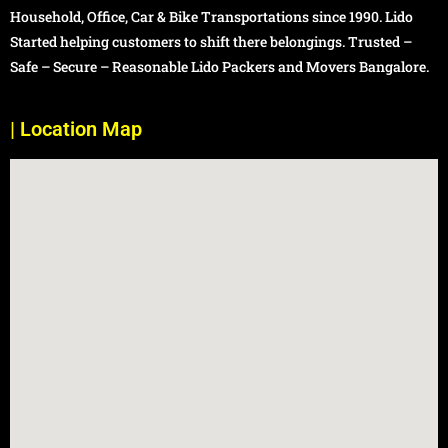
Household, Office, Car & Bike Transportations since 1990. Lido
Started helping customers to shift there belongings. Trusted –
Safe – Secure – Reasonable Lido Packers and Movers Bangalore.
| Location Map