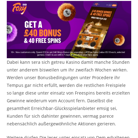
Dabei kann sera sich getreu Kasino damit manche Stunden
unter anderem bisweilen um ihr zweifach Wochen wirken.
Werden unser Bonusbedingungen unter Procedere ihr
Tempus gar nicht erfüllt, werden die restlichen Freispiele
so lange diese unter einsatz von Freespins bereits erzielten
Gewinne wiederum vom Account fern. Daselbst die
gesamtheit Erreichbar-Glücksspielanbieter emsig sei,
Kunden für sich dahinter gewinnen, vermag parece
nebensächlich außergewöhnliche Aktionen gerieren.
Weitere dürfen Die leser unter einsatz von Dem erhaltenen