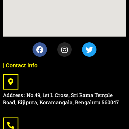
| Contact Info
Address : No.49, 1st L Cross, Sri Rama Temple
Road, Eijipura, Koramangala, Bengaluru 560047