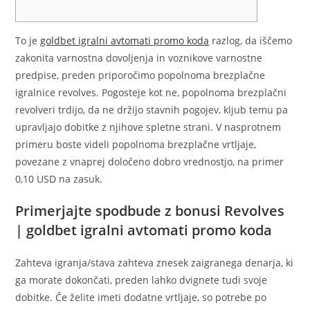
To je
goldbet igralni avtomati promo koda
razlog, da iščemo
zakonita varnostna dovoljenja in voznikove varnostne
predpise, preden priporočimo popolnoma brezplačne
igralnice revolves. Pogosteje kot ne, popolnoma brezplačni
revolveri trdijo, da ne držijo stavnih pogojev, kljub temu pa
upravljajo dobitke z njihove spletne strani.
V nasprotnem
primeru boste videli popolnoma brezplačne vrtljaje,
povezane z vnaprej določeno dobro vrednostjo, na primer
0,10 USD na zasuk.
Primerjajte spodbude z bonusi Revolves
| goldbet igralni avtomati promo koda
Zahteva igranja/stava zahteva znesek zaigranega denarja, ki
ga morate dokončati, preden lahko dvignete tudi svoje
dobitke. Če želite imeti dodatne vrtljaje, so potrebe po