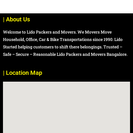
| About Us
Welcome to Lido Packers and Movers. We Movers Move
Household, Office, Car & Bike Transportations since 1990. Lido
Started helping customers to shift there belongings. Trusted –
Safe – Secure – Reasonable Lido Packers and Movers Bangalore.
| Location Map