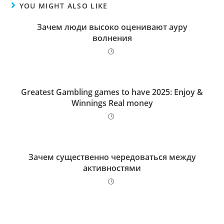
YOU MIGHT ALSO LIKE
Зачем люди высоко оценивают ауру
волнения
Greatest Gambling games to have 2025: Enjoy &
Winnings Real money
Зачем существенно чередоваться между
активностями